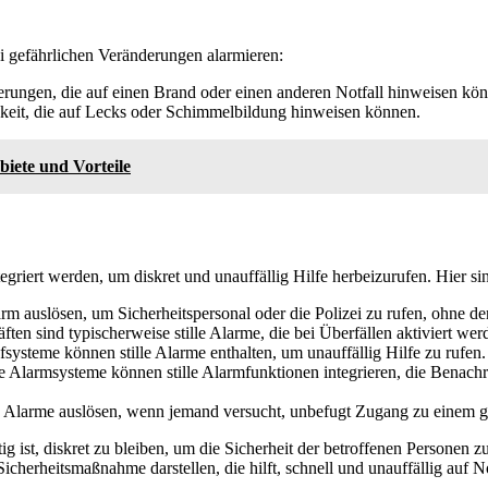
gefährlichen Veränderungen alarmieren:
ungen, die auf einen Brand oder einen anderen Notfall hinweisen kön
gkeit, die auf Lecks oder Schimmelbildung hinweisen können.
iete und Vorteile
riert werden, um diskret und unauffällig Hilfe herbeizurufen. Hier sin
rm auslösen, um Sicherheitspersonal oder die Polizei zu rufen, ohne de
ten sind typischerweise stille Alarme, die bei Überfällen aktiviert wer
fsysteme können stille Alarme enthalten, um unauffällig Hilfe zu rufen.
 Alarmsysteme können stille Alarmfunktionen integrieren, die Benachr
le Alarme auslösen, wenn jemand versucht, unbefugt Zugang zu einem ge
ig ist, diskret zu bleiben, um die Sicherheit der betroffenen Personen zu
herheitsmaßnahme darstellen, die hilft, schnell und unauffällig auf No