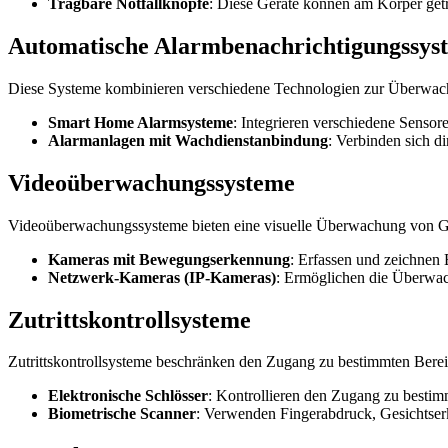
Tragbare Notfallknöpfe
: Diese Geräte können am Körper getr
Automatische Alarmbenachrichtigungssys
Diese Systeme kombinieren verschiedene Technologien zur Überwac
Smart Home Alarmsysteme
: Integrieren verschiedene Sens
Alarmanlagen mit Wachdienstanbindung
: Verbinden sich di
Videoüberwachungssysteme
Videoüberwachungssysteme bieten eine visuelle Überwachung von 
Kameras mit Bewegungserkennung
: Erfassen und zeichnen
Netzwerk-Kameras (IP-Kameras)
: Ermöglichen die Überwac
Zutrittskontrollsysteme
Zutrittskontrollsysteme beschränken den Zugang zu bestimmten Berei
Elektronische Schlösser
: Kontrollieren den Zugang zu bestim
Biometrische Scanner
: Verwenden Fingerabdruck, Gesichtserk