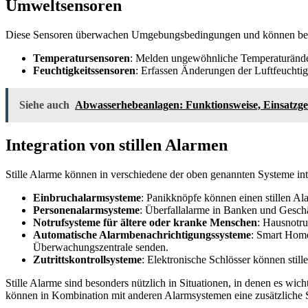
Umweltsensoren
Diese Sensoren überwachen Umgebungsbedingungen und können bei 
Temperatursensoren
: Melden ungewöhnliche Temperaturänder
Feuchtigkeitssensoren
: Erfassen Änderungen der Luftfeuchti
Siehe auch
Abwasserhebeanlagen: Funktionsweise, Einsatzgeb
Integration von stillen Alarmen
Stille Alarme können in verschiedene der oben genannten Systeme integ
Einbruchalarmsysteme
: Panikknöpfe können einen stillen Ala
Personenalarmsysteme
: Überfallalarme in Banken und Geschäf
Notrufsysteme für ältere oder kranke Menschen
: Hausnotru
Automatische Alarmbenachrichtigungssysteme
: Smart Home
Überwachungszentrale senden.
Zutrittskontrollsysteme
: Elektronische Schlösser können stil
Stille Alarme sind besonders nützlich in Situationen, in denen es wicht
können in Kombination mit anderen Alarmsystemen eine zusätzliche Sic