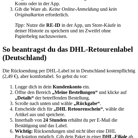
Konto oder in der App.
Gib die Ware ab.
Keine Online-Anmeldung
und
kein
Originalkarton
erforderlich.
Tipp:
Nutze die
RE-ID
in der App, um Store-Käufe in
deiner Historie zu speichern und im Zweifel ohne
Papierbeleg nachzuweisen.
So beantragst du das DHL-Retourenlabel
(Deutschland)
Die Rücksendung per DHL-Label ist in Deutschland kostenpflichtig
(2,49 €), aber komfortabel. So gehst du vor:
Logge dich in dein
Kundenkonto
ein.
Öffne den Bereich
„Meine Bestellungen“
und klicke auf
„Details“
der betreffenden Bestellung.
Scrolle nach unten und wähle
„Rückgabe“
.
Entscheide dich für
„DHL Retourenschein“
, wähle die
Artikel aus und speichere.
Innerhalb von
24 Stunden
erhältst du per E-Mail die
Bestätigung und das Label.
Wichtig:
Rücksendungen sind
nicht
über eine DHL
Packstation möglich. Gib dein Paket in einer
DHL-Filiale
ab.