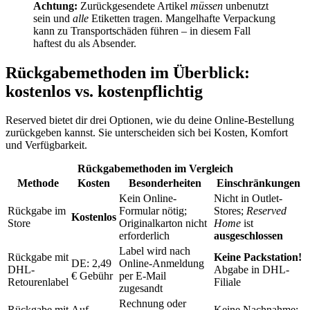
Achtung:
Zurückgesendete Artikel
müssen
unbenutzt
sein und
alle
Etiketten tragen. Mangelhafte Verpackung
kann zu Transportschäden führen – in diesem Fall
haftest du als Absender.
Rückgabemethoden im Überblick:
kostenlos vs. kostenpflichtig
Reserved bietet dir drei Optionen, wie du deine Online-Bestellung
zurückgeben kannst. Sie unterscheiden sich bei Kosten, Komfort
und Verfügbarkeit.
Rückgabemethoden im Vergleich
Methode
Kosten
Besonderheiten
Einschränkungen
Kein Online-
Nicht in Outlet-
Rückgabe im
Formular nötig;
Stores;
Reserved
Kostenlos
Store
Originalkarton nicht
Home
ist
erforderlich
ausgeschlossen
Label wird nach
Rückgabe mit
Keine Packstation!
DE: 2,49
Online-Anmeldung
DHL-
Abgabe in DHL-
€ Gebühr
per E-Mail
Retourenlabel
Filiale
zugesandt
Rechnung oder
Rückgabe mit
Auf
Keine Nachnahme;