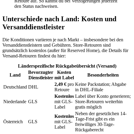
Retoure auf. So kannst du bei Verzögerungen jederzeit
den Status nachweisen.
Unterschiede nach Land: Kosten und
Versanddienstleister
Die Konditionen variieren je nach Markt – insbesondere bei den
Versanddienstleistern und Gebühren. Store-Retouren sind
grundsätzlich kostenlos (außer für Reserved Home), die Details für
Versand-Retouren findest du hier:
Länderspezifische Rückgabeübersicht (Versand)
Bevorzugter
Kosten
Land
Besonderheiten
Dienstleister
mit Label
2,49 €
pro
Keine Packstation; Abgabe
Deutschland
DHL
Retoure
in DHL-Filiale
Kostenlos
Label über Konto generieren;
Niederlande
GLS
mit GLS-
Store-Retouren weiterhin
Label
gratis möglich
Neben der gesetzlichen 14-
Kostenlos
Tage-Frist gibt es ein
Österreich
GLS
mit GLS-
freiwilliges 30-Tage-
Label
Rückgaberecht