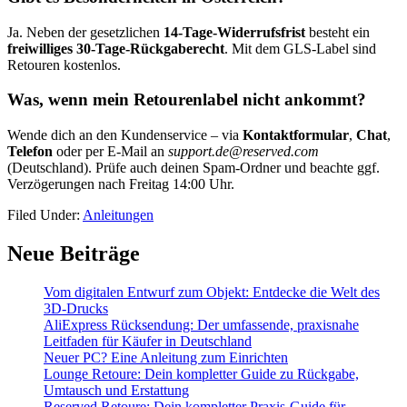
Ja. Neben der gesetzlichen
14-Tage-Widerrufsfrist
besteht ein
freiwilliges 30-Tage-Rückgaberecht
. Mit dem GLS-Label sind
Retouren kostenlos.
Was, wenn mein Retourenlabel nicht ankommt?
Wende dich an den Kundenservice – via
Kontaktformular
,
Chat
,
Telefon
oder per E-Mail an
support.de@reserved.com
(Deutschland). Prüfe auch deinen Spam-Ordner und beachte ggf.
Verzögerungen nach Freitag 14:00 Uhr.
Filed Under:
Anleitungen
Primary
Neue Beiträge
Sidebar
Vom digitalen Entwurf zum Objekt: Entdecke die Welt des
3D-Drucks
AliExpress Rücksendung: Der umfassende, praxisnahe
Leitfaden für Käufer in Deutschland
Neuer PC? Eine Anleitung zum Einrichten
Lounge Retoure: Dein kompletter Guide zu Rückgabe,
Umtausch und Erstattung
Reserved Retoure: Dein kompletter Praxis-Guide für