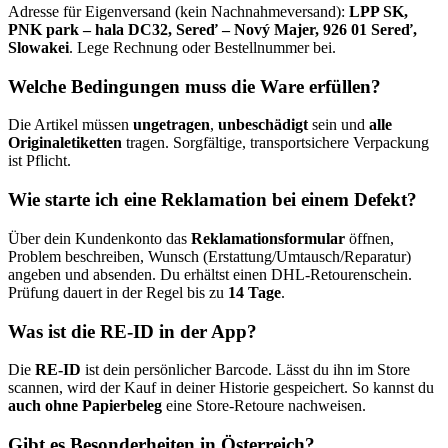
Adresse für Eigenversand (kein Nachnahmeversand):
LPP SK,
PNK park – hala DC32, Sereď – Nový Majer, 926 01 Sereď,
Slowakei
. Lege Rechnung oder Bestellnummer bei.
Welche Bedingungen muss die Ware erfüllen?
Die Artikel müssen
ungetragen
,
unbeschädigt
sein und
alle
Originaletiketten
tragen. Sorgfältige, transportsichere Verpackung
ist Pflicht.
Wie starte ich eine Reklamation bei einem Defekt?
Über dein Kundenkonto das
Reklamationsformular
öffnen,
Problem beschreiben, Wunsch (Erstattung/Umtausch/Reparatur)
angeben und absenden. Du erhältst einen DHL-Retourenschein.
Prüfung dauert in der Regel bis zu
14 Tage
.
Was ist die RE-ID in der App?
Die
RE-ID
ist dein persönlicher Barcode. Lässt du ihn im Store
scannen, wird der Kauf in deiner Historie gespeichert. So kannst du
auch ohne Papierbeleg
eine Store-Retoure nachweisen.
Gibt es Besonderheiten in Österreich?