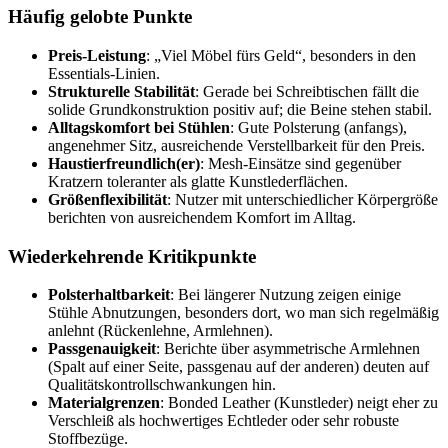
Häufig gelobte Punkte
Preis-Leistung
: „Viel Möbel fürs Geld“, besonders in den
Essentials-Linien.
Strukturelle Stabilität
: Gerade bei Schreibtischen fällt die
solide Grundkonstruktion positiv auf; die Beine stehen stabil.
Alltagskomfort bei Stühlen
: Gute Polsterung (anfangs),
angenehmer Sitz, ausreichende Verstellbarkeit für den Preis.
Haustierfreundlich(er)
: Mesh-Einsätze sind gegenüber
Kratzern toleranter als glatte Kunstlederflächen.
Größenflexibilität
: Nutzer mit unterschiedlicher Körpergröße
berichten von ausreichendem Komfort im Alltag.
Wiederkehrende Kritikpunkte
Polsterhaltbarkeit
: Bei längerer Nutzung zeigen einige
Stühle Abnutzungen, besonders dort, wo man sich regelmäßig
anlehnt (Rückenlehne, Armlehnen).
Passgenauigkeit
: Berichte über asymmetrische Armlehnen
(Spalt auf einer Seite, passgenau auf der anderen) deuten auf
Qualitätskontrollschwankungen hin.
Materialgrenzen
: Bonded Leather (Kunstleder) neigt eher zu
Verschleiß als hochwertiges Echtleder oder sehr robuste
Stoffbezüge.