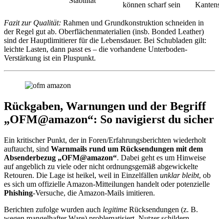
Stabilität
können scharf sein
Kantens
Fazit zur Qualität:
Rahmen und Grundkonstruktion schneiden in
der Regel gut ab. Oberflächenmaterialien (insb. Bonded Leather)
sind der Hauptlimitierer für die Lebensdauer. Bei Schubladen gilt:
leichte Lasten, dann passt es – die vorhandene Unterboden-
Verstärkung ist ein Pluspunkt.
Rückgaben, Warnungen und der Begriff
„OFM@amazon“: So navigierst du sicher
Ein kritischer Punkt, der in Foren/Erfahrungsberichten wiederholt
auftaucht, sind
Warnmails rund um Rücksendungen mit dem
Absenderbezug „OFM@amazon“
. Dabei geht es um Hinweise
auf angeblich zu viele oder nicht ordnungsgemäß abgewickelte
Retouren. Die Lage ist heikel, weil in Einzelfällen
unklar bleibt
, ob
es sich um offizielle Amazon-Mitteilungen handelt oder potenzielle
Phishing
-Versuche, die Amazon-Mails imitieren.
Berichten zufolge wurden auch
legitime
Rücksendungen (z. B.
wegen mangelhafter Ware) problematisiert. Nutzer schildern