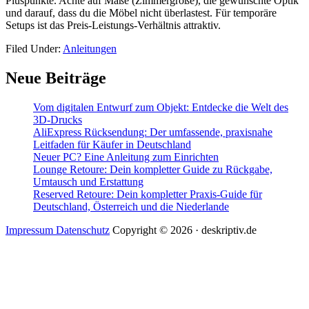
Pluspunkte. Achte auf Maße (Zimmergröße), die gewünschte Optik
und darauf, dass du die Möbel nicht überlastest. Für temporäre
Setups ist das Preis-Leistungs-Verhältnis attraktiv.
Filed Under:
Anleitungen
Primary
Neue Beiträge
Sidebar
Vom digitalen Entwurf zum Objekt: Entdecke die Welt des
3D-Drucks
AliExpress Rücksendung: Der umfassende, praxisnahe
Leitfaden für Käufer in Deutschland
Neuer PC? Eine Anleitung zum Einrichten
Lounge Retoure: Dein kompletter Guide zu Rückgabe,
Umtausch und Erstattung
Reserved Retoure: Dein kompletter Praxis-Guide für
Deutschland, Österreich und die Niederlande
Impressum Datenschutz
Copyright © 2026 · deskriptiv.de