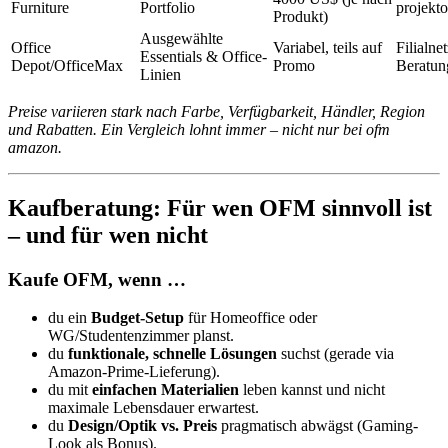
Furniture
Portfolio
projekto
Produkt)
Ausgewählte
Office
Variabel, teils auf
Filialne
Essentials & Office-
Depot/OfficeMax
Promo
Beratun
Linien
Preise variieren stark nach Farbe, Verfügbarkeit, Händler, Region
und Rabatten. Ein Vergleich lohnt immer – nicht nur bei ofm
amazon.
Kaufberatung: Für wen OFM sinnvoll ist
– und für wen nicht
Kaufe OFM, wenn …
du ein
Budget-Setup
für Homeoffice oder
WG/Studentenzimmer planst.
du
funktionale, schnelle Lösungen
suchst (gerade via
Amazon-Prime-Lieferung).
du mit
einfachen Materialien
leben kannst und nicht
maximale Lebensdauer erwartest.
du
Design/Optik vs. Preis
pragmatisch abwägst (Gaming-
Look als Bonus).