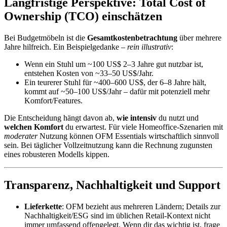
Langfristige Perspektive: Total Cost of
Ownership (TCO) einschätzen
Bei Budgetmöbeln ist die
Gesamtkostenbetrachtung
über mehrere
Jahre hilfreich. Ein Beispielgedanke –
rein illustrativ
:
Wenn ein Stuhl um ~100 US$ 2–3 Jahre gut nutzbar ist,
entstehen Kosten von ~33–50 US$/Jahr.
Ein teurerer Stuhl für ~400–600 US$, der 6–8 Jahre hält,
kommt auf ~50–100 US$/Jahr – dafür mit potenziell mehr
Komfort/Features.
Die Entscheidung hängt davon ab,
wie intensiv
du nutzt und
welchen Komfort
du erwartest. Für viele Homeoffice-Szenarien mit
moderater
Nutzung können OFM Essentials wirtschaftlich sinnvoll
sein. Bei täglicher Vollzeitnutzung kann die Rechnung zugunsten
eines robusteren Modells kippen.
Transparenz, Nachhaltigkeit und Support
Lieferkette
: OFM bezieht aus mehreren Ländern; Details zur
Nachhaltigkeit/ESG sind im üblichen Retail-Kontext nicht
immer umfassend offengelegt. Wenn dir das wichtig ist, frage