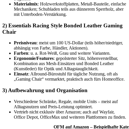
Materialmix
: Holzwerkstoffplatten, Metall-Bauteile, einfache
Mechaniken; Schubladen teils aus dünnerem Sperrholz, aber
mit Unterboden-Verstärkung.
2) Essentials Racing Style Bonded Leather Gaming
Chair
Preisniveau
: meist um 100 US-Dollar (teils höher/niedriger,
abhängig von Farbe, Händler, Aktionen).
Farben
: u. a. Rot-Weiß, Grau und weitere Varianten.
Ergonomie/Features
: gepolsterter Sitz, höhenverstellbar,
Kombination aus Mesh-Einsätzen und Bonded Leather
(Kunstleder) für Optik und Alltagstauglichkeit.
Einsatz
: Allround-Bürostuhl für tägliche Nutzung, oft als
„Gaming Chair“ vermarktet, praktisch auch fürs Homeoffice.
3) Aufbewahrung und Organisation
Verschiedene Schränke, Regale, mobile Units – meist auf
Alltagsnutzen und Preis-Leistung optimiert.
Vertrieb nicht exklusiv über Amazon; auch auf Wayfair,
Office Depot, OfficeMax und weiteren Plattformen zu finden.
OFM auf Amazon – Beispielhafte Kate