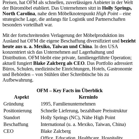
Preisen, hat OFM als schnellen, zuverlässigen Anbieter in der Welt
der Büromöbel etabliert. Das Unternehmen sitzt in
Holly Springs,
North Carolina
, nahe dem Möbelknotenpunkt
High Point
– eine
strategische Lage, die anfangs für Logistik und Partnerschaften
besonders vorteilhaft war.
Mit der fortschreitenden Verlagerung der Möbelproduktion ins
Ausland hat OFM die eigene Beschaffung diversifiziert und
bezieht
heute aus u. a. Mexiko, Taiwan und China
. In den USA
konzentriert sich das Unternehmen auf Lagerhaltung und
Distribution. OFM bleibt eine private, familiengeführte Operation;
aktuell fungiert
Blake Zalcberg als CEO
. Das Portfolio adressiert
Büros, Schulen, medizinische Einrichtungen, Hotels, Gastronomie
und Behörden – von Stühlen über Schreibtische bis zu
Aufbewahrung.
OFM – Key Facts im Überblick
Aspekt
Kerninfo
Gründung
1995, Familienunternehmen
Positionierung
Schnelle Lieferung, bezahlbare Preisstruktur
Standort
Holly Springs (NC), Nähe High Point
Beschaffung
International (u. a. Mexiko, Taiwan, China)
CEO
Blake Zalcberg
Office, Education, Healthcare, Hospitality,