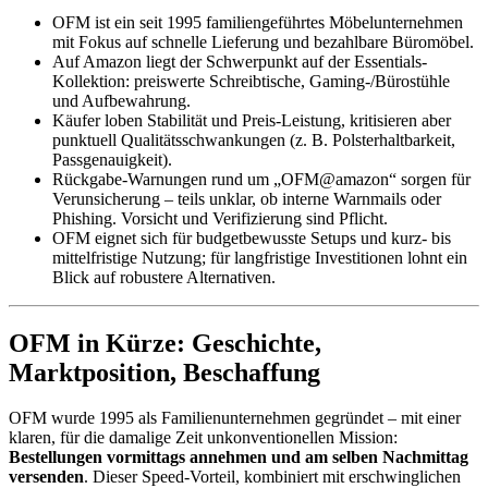
OFM ist ein seit 1995 familiengeführtes Möbelunternehmen
mit Fokus auf schnelle Lieferung und bezahlbare Büromöbel.
Auf Amazon liegt der Schwerpunkt auf der Essentials-
Kollektion: preiswerte Schreibtische, Gaming-/Bürostühle
und Aufbewahrung.
Käufer loben Stabilität und Preis-Leistung, kritisieren aber
punktuell Qualitätsschwankungen (z. B. Polsterhaltbarkeit,
Passgenauigkeit).
Rückgabe-Warnungen rund um „OFM@amazon“ sorgen für
Verunsicherung – teils unklar, ob interne Warnmails oder
Phishing. Vorsicht und Verifizierung sind Pflicht.
OFM eignet sich für budgetbewusste Setups und kurz- bis
mittelfristige Nutzung; für langfristige Investitionen lohnt ein
Blick auf robustere Alternativen.
OFM in Kürze: Geschichte,
Marktposition, Beschaffung
OFM wurde 1995 als Familienunternehmen gegründet – mit einer
klaren, für die damalige Zeit unkonventionellen Mission:
Bestellungen vormittags annehmen und am selben Nachmittag
versenden
. Dieser Speed-Vorteil, kombiniert mit erschwinglichen