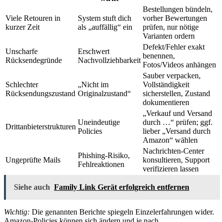
Bestellungen bündeln,
Viele Retouren in
System stuft dich
vorher Bewertungen
kurzer Zeit
als „auffällig“ ein
prüfen, nur nötige
Varianten ordern
Defekt/Fehler exakt
Unscharfe
Erschwert
benennen,
Rücksendegründe
Nachvollziehbarkeit
Fotos/Videos anhängen
Sauber verpacken,
Schlechter
„Nicht im
Vollständigkeit
Rücksendungszustand
Originalzustand“
sicherstellen, Zustand
dokumentieren
„Verkauf und Versand
Uneindeutige
durch …“ prüfen; ggf.
Drittanbieterstrukturen
Policies
lieber „Versand durch
Amazon“ wählen
Nachrichten-Center
Phishing-Risiko,
Ungeprüfte Mails
konsultieren, Support
Fehlreaktionen
verifizieren lassen
Siehe auch
Family Link Gerät erfolgreich entfernen
Wichtig:
Die genannten Berichte spiegeln Einzelerfahrungen wider.
Amazon-Policies können sich ändern und je nach