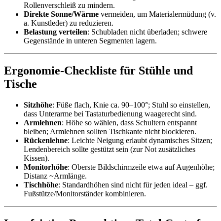
Rollenverschleiß zu mindern.
Direkte Sonne/Wärme
vermeiden, um Materialermüdung (v.
a. Kunstleder) zu reduzieren.
Belastung verteilen
: Schubladen nicht überladen; schwere
Gegenstände in unteren Segmenten lagern.
Ergonomie-Checkliste für Stühle und
Tische
Sitzhöhe
: Füße flach, Knie ca. 90–100°; Stuhl so einstellen,
dass Unterarme bei Tastaturbedienung waagerecht sind.
Armlehnen
: Höhe so wählen, dass Schultern entspannt
bleiben; Armlehnen sollten Tischkante nicht blockieren.
Rückenlehne
: Leichte Neigung erlaubt dynamisches Sitzen;
Lendenbereich sollte gestützt sein (zur Not zusätzliches
Kissen).
Monitorhöhe
: Oberste Bildschirmzeile etwa auf Augenhöhe;
Distanz ~Armlänge.
Tischhöhe
: Standardhöhen sind nicht für jeden ideal – ggf.
Fußstütze/Monitorständer kombinieren.