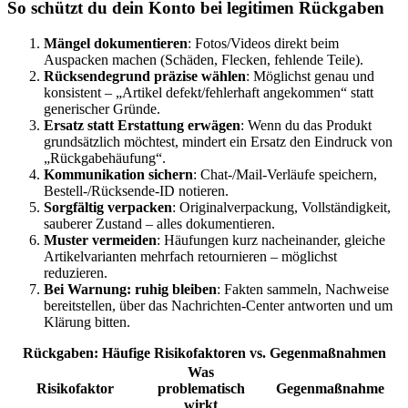
So schützt du dein Konto bei legitimen Rückgaben
Mängel dokumentieren
: Fotos/Videos direkt beim
Auspacken machen (Schäden, Flecken, fehlende Teile).
Rücksendegrund präzise wählen
: Möglichst genau und
konsistent – „Artikel defekt/fehlerhaft angekommen“ statt
generischer Gründe.
Ersatz statt Erstattung erwägen
: Wenn du das Produkt
grundsätzlich möchtest, mindert ein Ersatz den Eindruck von
„Rückgabehäufung“.
Kommunikation sichern
: Chat-/Mail-Verläufe speichern,
Bestell-/Rücksende-ID notieren.
Sorgfältig verpacken
: Originalverpackung, Vollständigkeit,
sauberer Zustand – alles dokumentieren.
Muster vermeiden
: Häufungen kurz nacheinander, gleiche
Artikelvarianten mehrfach retournieren – möglichst
reduzieren.
Bei Warnung: ruhig bleiben
: Fakten sammeln, Nachweise
bereitstellen, über das Nachrichten-Center antworten und um
Klärung bitten.
Rückgaben: Häufige Risikofaktoren vs. Gegenmaßnahmen
Was
Risikofaktor
problematisch
Gegenmaßnahme
wirkt