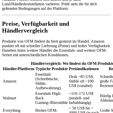
Land/Händlerkonstellation variieren. Prüfe stets die für dich
geltenden Bedingungen auf der Plattform.
Preise, Verfügbarkeit und
Händlervergleich
Produkte von OFM findest du breit gestreut im Handel. Amazon
punktet oft mit schneller Lieferung (Prime) und hoher Verfügbarkeit.
Daneben listen weitere Händler die Essentials- und weitere OFM-
Serien mit unterschiedlichen Konditionen.
Händlervergleich: Wo findest du OFM-Produkt
Händler/Plattform
Typische Produkte
Preisindikationen
Be
Essentials
Desk ~85 US$,
Schnell
(Schreibtische,
Amazon
Stühle oft ~100
große F
Stühle,
US$ (variabel)
Rezensi
Aufbewahrung)
Essentials High-
~119–172 US$
Häufig 
Walmart
Back
(modell- und
Abholun
Gaming-/Bürostühle
farbabhängig)
< 50 US$ bis >
Everything
Breites OFM-
Große S
4000 US$ (je nach