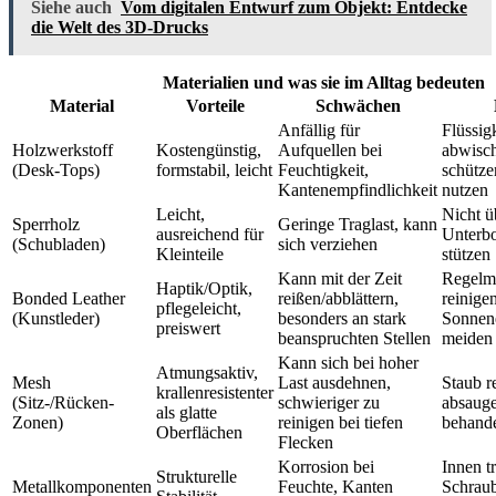
Siehe auch
Vom digitalen Entwurf zum Objekt: Entdecke
die Welt des 3D-Drucks
Materialien und was sie im Alltag bedeuten
Material
Vorteile
Schwächen
Anfällig für
Flüssig
Holzwerkstoff
Kostengünstig,
Aufquellen bei
abwisc
(Desk-Tops)
formstabil, leicht
Feuchtigkeit,
schütze
Kantenempfindlichkeit
nutzen
Leicht,
Nicht ü
Sperrholz
Geringe Traglast, kann
ausreichend für
Unterbo
(Schubladen)
sich verziehen
Kleinteile
stützen
Kann mit der Zeit
Regelm
Haptik/Optik,
Bonded Leather
reißen/abblättern,
reinigen
pflegeleicht,
(Kunstleder)
besonders an stark
Sonnen
preiswert
beanspruchten Stellen
meiden
Kann sich bei hoher
Atmungsaktiv,
Mesh
Last ausdehnen,
Staub r
krallenresistenter
(Sitz-/Rücken-
schwieriger zu
absauge
als glatte
Zonen)
reinigen bei tiefen
behand
Oberflächen
Flecken
Korrosion bei
Innen t
Strukturelle
Metallkomponenten
Feuchte, Kanten
Schraub