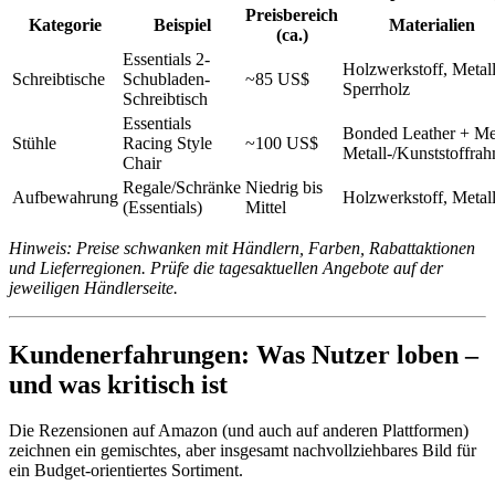
Preisbereich
Kategorie
Beispiel
Materialien
(ca.)
Essentials 2-
Holzwerkstoff, Metall
Schreibtische
Schubladen-
~85 US$
Sperrholz
Schreibtisch
Essentials
Bonded Leather + Me
Stühle
Racing Style
~100 US$
Metall-/Kunststoffra
Chair
Regale/Schränke
Niedrig bis
Aufbewahrung
Holzwerkstoff, Metal
(Essentials)
Mittel
Hinweis: Preise schwanken mit Händlern, Farben, Rabattaktionen
und Lieferregionen. Prüfe die tagesaktuellen Angebote auf der
jeweiligen Händlerseite.
Kundenerfahrungen: Was Nutzer loben –
und was kritisch ist
Die Rezensionen auf Amazon (und auch auf anderen Plattformen)
zeichnen ein gemischtes, aber insgesamt nachvollziehbares Bild für
ein Budget-orientiertes Sortiment.