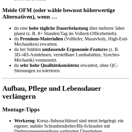
Meide OFM (oder wähle bewusst höherwertige
Alternativen), wenn …
du eine
hohe tägliche Dauerbelastung
über mehrere Jahre
planst (z. B. 8+ Stunden/Tag im Vollzeit-Officebetrieb).
du
Premium-Materialien
(Vollleder, Massivholz, High-End-
Mechaniken) erwartest.
du bei Stühlen
umfassende Ergonomie-Features
(z. B.
3D-/4D-Armlehnen, verstellbare Lumbalstütze, Synchro-
Mechanik) voraussetzt.
du
sehr hohe Qualitätskonsistenz
erwartest, ohne QC-
Streuungen zu tolerieren.
Aufbau, Pflege und Lebensdauer
verlängern
Montage-Tipps
Werkzeug
: Kreuz-/Inbusschlüssel sind meist beigelegt; ein
eigener, stabiler Schraubendreher/Bit-Schrauber mit
Drehmomenteinstellung verhindert Überdrehen.