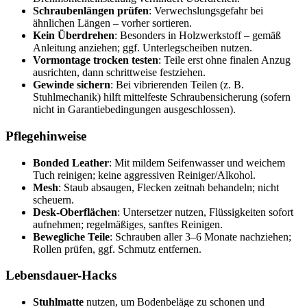
Schraubenlängen prüfen
: Verwechslungsgefahr bei
ähnlichen Längen – vorher sortieren.
Kein Überdrehen
: Besonders in Holzwerkstoff – gemäß
Anleitung anziehen; ggf. Unterlegscheiben nutzen.
Vormontage trocken testen
: Teile erst ohne finalen Anzug
ausrichten, dann schrittweise festziehen.
Gewinde sichern
: Bei vibrierenden Teilen (z. B.
Stuhlmechanik) hilft mittelfeste Schraubensicherung (sofern
nicht in Garantiebedingungen ausgeschlossen).
Pflegehinweise
Bonded Leather
: Mit mildem Seifenwasser und weichem
Tuch reinigen; keine aggressiven Reiniger/Alkohol.
Mesh
: Staub absaugen, Flecken zeitnah behandeln; nicht
scheuern.
Desk-Oberflächen
: Untersetzer nutzen, Flüssigkeiten sofort
aufnehmen; regelmäßiges, sanftes Reinigen.
Bewegliche Teile
: Schrauben aller 3–6 Monate nachziehen;
Rollen prüfen, ggf. Schmutz entfernen.
Lebensdauer-Hacks
Stuhlmatte
nutzen, um Bodenbeläge zu schonen und